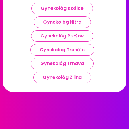
Gynekológ Košice
Gynekológ Nitra
Gynekológ Prešov
Gynekológ Trenčín
Gynekológ Trnava
Gynekológ Žilina