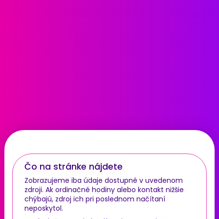
Čo na stránke nájdete
Zobrazujeme iba údaje dostupné v uvedenom
zdroji. Ak ordinačné hodiny alebo kontakt nižšie
chýbajú, zdroj ich pri poslednom načítaní
neposkytol.