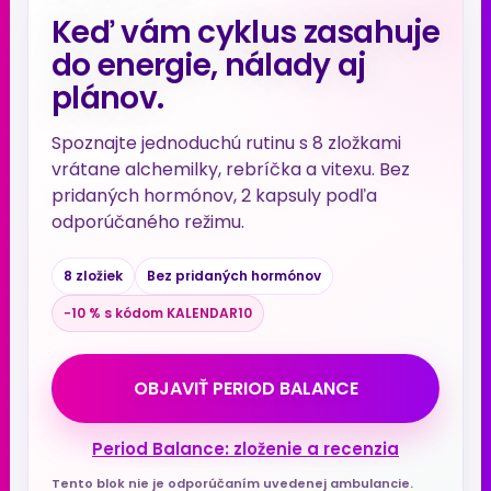
Keď vám cyklus zasahuje
do energie, nálady aj
plánov.
Spoznajte jednoduchú rutinu s 8 zložkami
vrátane alchemilky, rebríčka a vitexu. Bez
pridaných hormónov, 2 kapsuly podľa
odporúčaného režimu.
8 zložiek
Bez pridaných hormónov
−10 % s kódom KALENDAR10
OBJAVIŤ PERIOD BALANCE
Period Balance: zloženie a recenzia
Tento blok nie je odporúčaním uvedenej ambulancie.