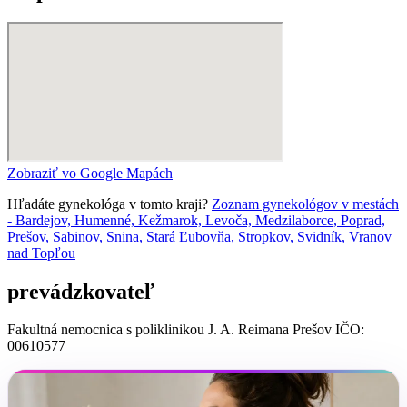
Zobraziť vo Google Mapách
Hľadáte gynekológa v tomto kraji?
Zoznam gynekológov v mestách
- Bardejov, Humenné, Kežmarok, Levoča, Medzilaborce, Poprad,
Prešov, Sabinov, Snina, Stará Ľubovňa, Stropkov, Svidník, Vranov
nad Topľou
prevádzkovateľ
Fakultná nemocnica s poliklinikou J. A. Reimana Prešov IČO:
00610577