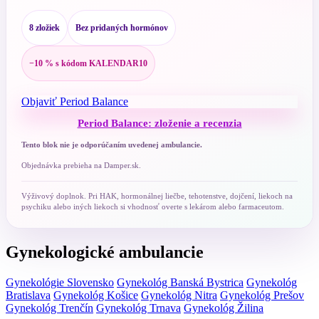
8 zložiek
Bez pridaných hormónov
−10 % s kódom KALENDAR10
Objaviť Period Balance
Period Balance: zloženie a recenzia
Tento blok nie je odporúčaním uvedenej ambulancie.
Objednávka prebieha na Damper.sk.
Výživový doplnok. Pri HAK, hormonálnej liečbe, tehotenstve, dojčení, liekoch na
psychiku alebo iných liekoch si vhodnosť overte s lekárom alebo farmaceutom.
Gynekologické ambulancie
Gynekológie Slovensko
Gynekológ Banská Bystrica
Gynekológ
Bratislava
Gynekológ Košice
Gynekológ Nitra
Gynekológ Prešov
Gynekológ Trenčín
Gynekológ Trnava
Gynekológ Žilina