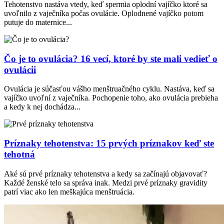
Tehotenstvo nastáva vtedy, keď spermia oplodní vajíčko ktoré sa
uvoľnilo z vaječníka počas ovulácie. Oplodnené vajíčko potom
putuje do maternice...
Čo je to ovulácia? 16 vecí, ktoré by ste mali vedieť o
ovulácii
Ovulácia je súčasťou vášho menštruačného cyklu. Nastáva, keď sa
vajíčko uvoľní z vaječníka. Pochopenie toho, ako ovulácia prebieha
a kedy k nej dochádza...
Príznaky tehotenstva: 15 prvých príznakov keď ste
tehotná
Aké sú prvé príznaky tehotenstva a kedy sa začínajú objavovať?
Každé ženské telo sa správa inak. Medzi prvé príznaky gravidity
patrí viac ako len meškajúca menštruácia.