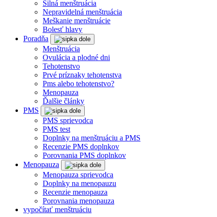
Silná menštruácia
Nepravidelná menštruácia
Meškanie menštruácie
Bolesť hlavy
Poradňa
Menštruácia
Ovulácia a plodné dni
Tehotenstvo
Prvé príznaky tehotenstva
Pms alebo tehotenstvo?
Menopauza
Ďalšie články
PMS
PMS sprievodca
PMS test
Doplnky na menštruáciu a PMS
Recenzie PMS doplnkov
Porovnania PMS doplnkov
Menopauza
Menopauza sprievodca
Doplnky na menopauzu
Recenzie menopauza
Porovnania menopauza
vypočítať menštruáciu