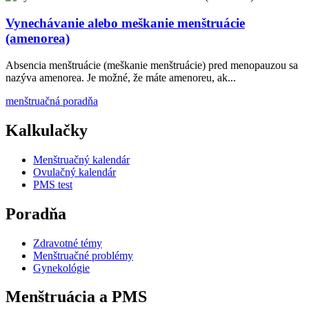
Vynechávanie alebo meškanie menštruácie
(amenorea)
Absencia menštruácie (meškanie menštruácie) pred menopauzou sa
nazýva amenorea. Je možné, že máte amenoreu, ak...
menštruačná poradňa
Kalkulačky
Menštruačný kalendár
Ovulačný kalendár
PMS test
Poradňa
Zdravotné témy
Menštruačné problémy
Gynekológie
Menštruácia a PMS