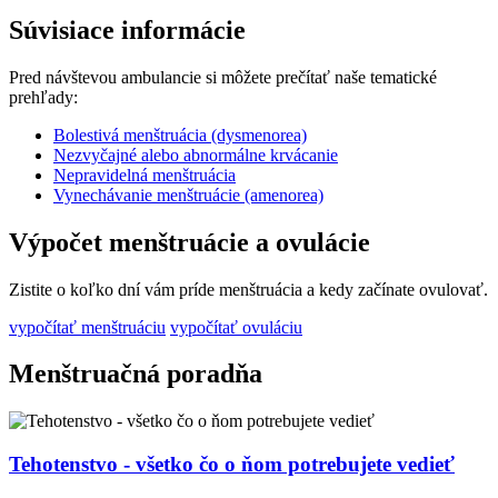
Súvisiace informácie
Pred návštevou ambulancie si môžete prečítať naše tematické
prehľady:
Bolestivá menštruácia (dysmenorea)
Nezvyčajné alebo abnormálne krvácanie
Nepravidelná menštruácia
Vynechávanie menštruácie (amenorea)
Výpočet menštruácie a ovulácie
Zistite o koľko dní vám príde menštruácia a kedy začínate ovulovať.
vypočítať menštruáciu
vypočítať ovuláciu
Menštruačná poradňa
Tehotenstvo - všetko čo o ňom potrebujete vedieť