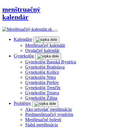
menštruačný
kalendár
Kalendáre
Menštruačný kalendár
Ovulačný kalendár
Gynekológ
Gynekológ Banská Bystrica
Gynekológ Bratislava
Gynekológ Košice
Gynekológ Nitra
Gynekológ Prešov
Gynekológ Trenčín
Gynekológ Trnava
Gynekológ Žilina
Problémy
Ako privolať menštruáciu
Predmenštruačný syndróm
Menštruačné bolesti
Slabá menštruácia