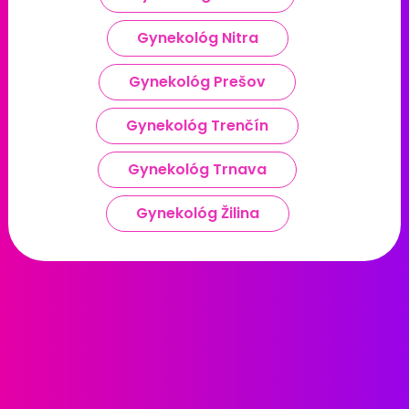
Gynekológ Nitra
Gynekológ Prešov
Gynekológ Trenčín
Gynekológ Trnava
Gynekológ Žilina