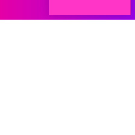
Súvisiace informácie
Pred návštevou ambulancie si môžete prečítať naše
tematické prehľady:
Bolestivá menštruácia (dysmenorea)
Nezvyčajné alebo abnormálne krvácanie
Nepravidelná menštruácia
Vynechávanie menštruácie (amenorea)