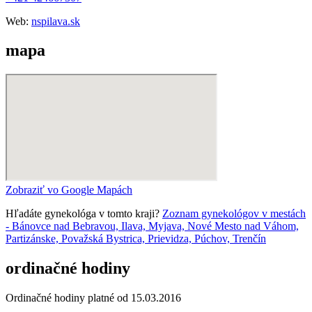
Web:
nspilava.sk
mapa
Zobraziť vo Google Mapách
Hľadáte gynekológa v tomto kraji?
Zoznam gynekológov v mestách
- Bánovce nad Bebravou, Ilava, Myjava, Nové Mesto nad Váhom,
Partizánske, Považská Bystrica, Prievidza, Púchov, Trenčín
ordinačné hodiny
Ordinačné hodiny platné od 15.03.2016