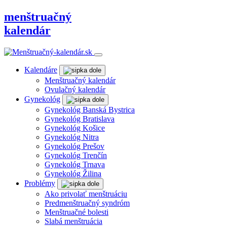
menštruačný
kalendár
Kalendáre
Menštruačný kalendár
Ovulačný kalendár
Gynekológ
Gynekológ Banská Bystrica
Gynekológ Bratislava
Gynekológ Košice
Gynekológ Nitra
Gynekológ Prešov
Gynekológ Trenčín
Gynekológ Trnava
Gynekológ Žilina
Problémy
Ako privolať menštruáciu
Predmenštruačný syndróm
Menštruačné bolesti
Slabá menštruácia