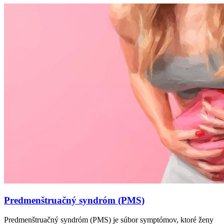
Predmenštruačný syndróm (PMS)
Predmenštruačný syndróm (PMS) je súbor symptómov, ktoré ženy