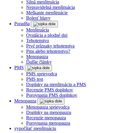
Silná menštruácia
Nepravidelná menštruácia
Meškanie menštruácie
Bolesť hlavy
Poradňa
Menštruácia
Ovulácia a plodné dni
Tehotenstvo
Prvé príznaky tehotenstva
Pms alebo tehotenstvo?
Menopauza
Ďalšie články
PMS
PMS sprievodca
PMS test
Doplnky na menštruáciu a PMS
Recenzie PMS doplnkov
Porovnania PMS doplnkov
Menopauza
Menopauza sprievodca
Doplnky na menopauzu
Recenzie menopauza
Porovnania menopauza
vypočítať menštruáciu