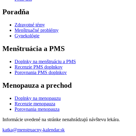
Poradňa
Zdravotné témy
Menštruačné problémy
Gynekológie
Menštruácia a PMS
Doplnky na menštruáciu a PMS
Recenzie PMS doplnkov
Porovnania PMS doplnkov
Menopauza a prechod
Doplnky na menopauzu
Recenzie menopauza
Porovnania menopauza
Informácie uvedené na stránke nenahrádzajú návštevu lekára.
katka@menstruacny-kalendar.sk