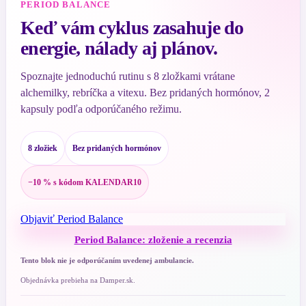
PERIOD BALANCE
Keď vám cyklus zasahuje do
energie, nálady aj plánov.
Spoznajte jednoduchú rutinu s 8 zložkami vrátane
alchemilky, rebríčka a vitexu. Bez pridaných hormónov, 2
kapsuly podľa odporúčaného režimu.
8 zložiek
Bez pridaných hormónov
−10 % s kódom KALENDAR10
Objaviť Period Balance
Period Balance: zloženie a recenzia
Tento blok nie je odporúčaním uvedenej ambulancie.
Objednávka prebieha na Damper.sk.