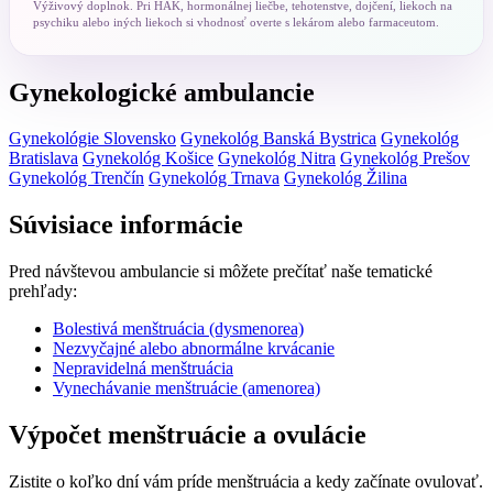
Výživový doplnok. Pri HAK, hormonálnej liečbe, tehotenstve, dojčení, liekoch na
psychiku alebo iných liekoch si vhodnosť overte s lekárom alebo farmaceutom.
Gynekologické ambulancie
Gynekológie Slovensko
Gynekológ Banská Bystrica
Gynekológ
Bratislava
Gynekológ Košice
Gynekológ Nitra
Gynekológ Prešov
Gynekológ Trenčín
Gynekológ Trnava
Gynekológ Žilina
Súvisiace informácie
Pred návštevou ambulancie si môžete prečítať naše tematické
prehľady:
Bolestivá menštruácia (dysmenorea)
Nezvyčajné alebo abnormálne krvácanie
Nepravidelná menštruácia
Vynechávanie menštruácie (amenorea)
Výpočet menštruácie a ovulácie
Zistite o koľko dní vám príde menštruácia a kedy začínate ovulovať.