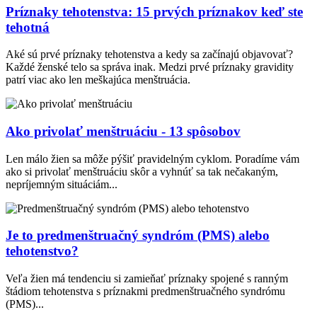
Príznaky tehotenstva: 15 prvých príznakov keď ste
tehotná
Aké sú prvé príznaky tehotenstva a kedy sa začínajú objavovať?
Každé ženské telo sa správa inak. Medzi prvé príznaky gravidity
patrí viac ako len meškajúca menštruácia.
Ako privolať menštruáciu - 13 spôsobov
Len málo žien sa môže pýšiť pravidelným cyklom. Poradíme vám
ako si privolať menštruáciu skôr a vyhnúť sa tak nečakaným,
nepríjemným situáciám...
Je to predmenštruačný syndróm (PMS) alebo
tehotenstvo?
Veľa žien má tendenciu si zamieňať príznaky spojené s ranným
štádiom tehotenstva s príznakmi predmenštruačného syndrómu
(PMS)...