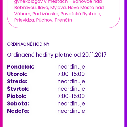
gynekológov v mestách - Bánovce nad
Bebravou, Ilava, Myjava, Nové Mesto nad
Váhom, Partizánske, Považská Bystrica,
Prievidza, Púchov, Trenčín
ORDINAČNÉ HODINY
Ordinačné hodiny platné od 20.11.2017
Pondelok:
neordinuje
Utorok:
7:00-15:00
Streda:
neordinuje
Štvrtok:
neordinuje
Piatok:
7:00-15:00
Sobota:
neordinuje
Nedeľa:
neordinuje