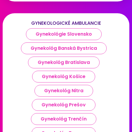
GYNEKOLOGICKÉ AMBULANCIE
Gynekológie Slovensko
Gynekológ Banská Bystrica
Gynekológ Bratislava
Gynekológ Košice
Gynekológ Nitra
Gynekológ Prešov
Gynekológ Trenčín