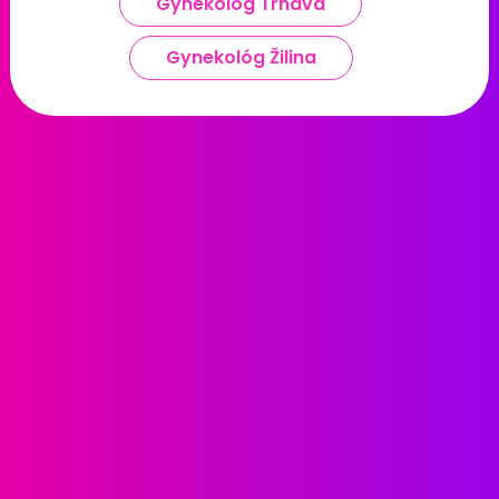
Gynekológ Trnava
Gynekológ Žilina