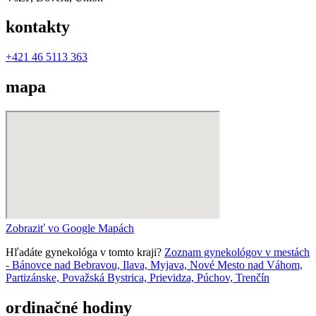
kontakty
+421 46 5113 363
mapa
Zobraziť vo Google Mapách
Hľadáte gynekológa v tomto kraji?
Zoznam gynekológov v mestách
- Bánovce nad Bebravou, Ilava, Myjava, Nové Mesto nad Váhom,
Partizánske, Považská Bystrica, Prievidza, Púchov, Trenčín
ordinačné hodiny