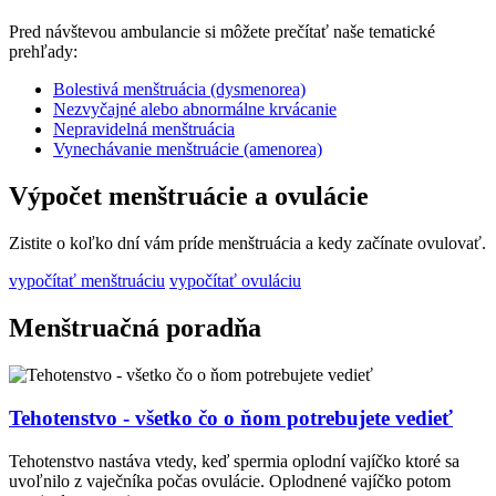
Pred návštevou ambulancie si môžete prečítať naše tematické
prehľady:
Bolestivá menštruácia (dysmenorea)
Nezvyčajné alebo abnormálne krvácanie
Nepravidelná menštruácia
Vynechávanie menštruácie (amenorea)
Výpočet menštruácie a ovulácie
Zistite o koľko dní vám príde menštruácia a kedy začínate ovulovať.
vypočítať menštruáciu
vypočítať ovuláciu
Menštruačná poradňa
Tehotenstvo - všetko čo o ňom potrebujete vedieť
Tehotenstvo nastáva vtedy, keď spermia oplodní vajíčko ktoré sa
uvoľnilo z vaječníka počas ovulácie. Oplodnené vajíčko potom