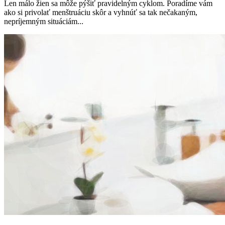
Len málo žien sa môže pýšiť pravidelným cyklom. Poradíme vám
ako si privolať menštruáciu skôr a vyhnúť sa tak nečakaným,
nepríjemným situáciám...