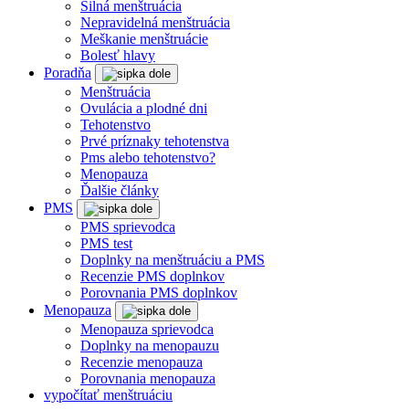
Silná menštruácia
Nepravidelná menštruácia
Meškanie menštruácie
Bolesť hlavy
Poradňa
Menštruácia
Ovulácia a plodné dni
Tehotenstvo
Prvé príznaky tehotenstva
Pms alebo tehotenstvo?
Menopauza
Ďalšie články
PMS
PMS sprievodca
PMS test
Doplnky na menštruáciu a PMS
Recenzie PMS doplnkov
Porovnania PMS doplnkov
Menopauza
Menopauza sprievodca
Doplnky na menopauzu
Recenzie menopauza
Porovnania menopauza
vypočítať menštruáciu