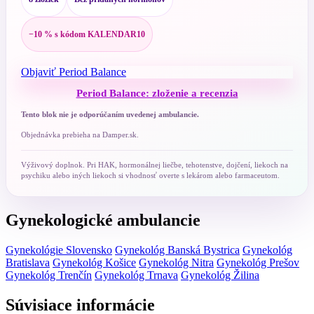
−10 % s kódom KALENDAR10
Objaviť Period Balance
Period Balance: zloženie a recenzia
Tento blok nie je odporúčaním uvedenej ambulancie.
Objednávka prebieha na Damper.sk.
Výživový doplnok. Pri HAK, hormonálnej liečbe, tehotenstve, dojčení, liekoch na
psychiku alebo iných liekoch si vhodnosť overte s lekárom alebo farmaceutom.
Gynekologické ambulancie
Gynekológie Slovensko
Gynekológ Banská Bystrica
Gynekológ
Bratislava
Gynekológ Košice
Gynekológ Nitra
Gynekológ Prešov
Gynekológ Trenčín
Gynekológ Trnava
Gynekológ Žilina
Súvisiace informácie