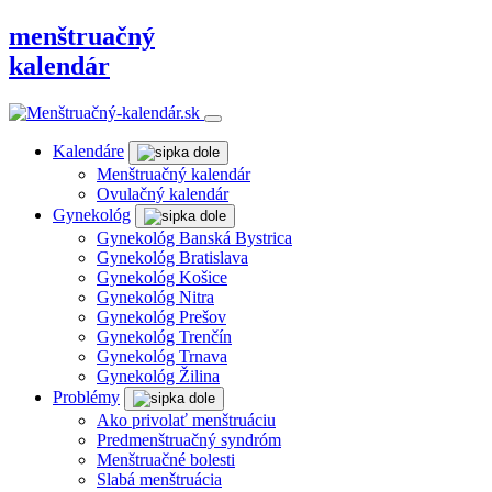
menštruačný
kalendár
Kalendáre
Menštruačný kalendár
Ovulačný kalendár
Gynekológ
Gynekológ Banská Bystrica
Gynekológ Bratislava
Gynekológ Košice
Gynekológ Nitra
Gynekológ Prešov
Gynekológ Trenčín
Gynekológ Trnava
Gynekológ Žilina
Problémy
Ako privolať menštruáciu
Predmenštruačný syndróm
Menštruačné bolesti
Slabá menštruácia