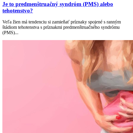
Je to predmenštruačný syndróm (PMS) alebo
tehotenstvo?
Veľa žien má tendenciu si zamieňať príznaky spojené s ranným
štádiom tehotenstva s príznakmi predmenštruačného syndrómu
(PMS)...