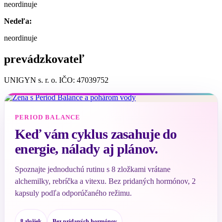
neordinuje
Nedeľa:
neordinuje
prevádzkovateľ
UNIGYN s. r. o. IČO: 47039752
PERIOD BALANCE
Keď vám cyklus zasahuje do
energie, nálady aj plánov.
Spoznajte jednoduchú rutinu s 8 zložkami vrátane
alchemilky, rebríčka a vitexu. Bez pridaných hormónov, 2
kapsuly podľa odporúčaného režimu.
8 zložiek
Bez pridaných hormónov