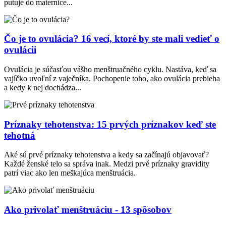
putuje do maternice...
Čo je to ovulácia? 16 vecí, ktoré by ste mali vedieť o
ovulácii
Ovulácia je súčasťou vášho menštruačného cyklu. Nastáva, keď sa
vajíčko uvoľní z vaječníka. Pochopenie toho, ako ovulácia prebieha
a kedy k nej dochádza...
Príznaky tehotenstva: 15 prvých príznakov keď ste
tehotná
Aké sú prvé príznaky tehotenstva a kedy sa začínajú objavovať?
Každé ženské telo sa správa inak. Medzi prvé príznaky gravidity
patrí viac ako len meškajúca menštruácia.
Ako privolať menštruáciu - 13 spôsobov