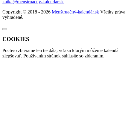
katka@menstruacny-kalendar.sk
Copyright © 2018 - 2026
Menštruačný-kalendár.sk
Všetky práva
vyhradené.
COOKIES
Poctivo zbierame len tie
dáta
, vďaka ktorým môžeme kalendár
zlepšovať. Používaním stránok súhlasíte so zbieraním.