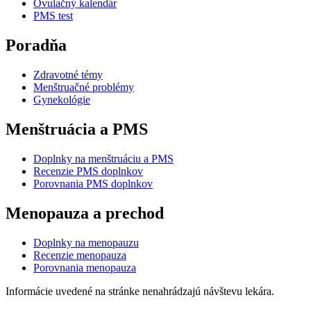
Ovulačný kalendár
PMS test
Poradňa
Zdravotné témy
Menštruačné problémy
Gynekológie
Menštruácia a PMS
Doplnky na menštruáciu a PMS
Recenzie PMS doplnkov
Porovnania PMS doplnkov
Menopauza a prechod
Doplnky na menopauzu
Recenzie menopauza
Porovnania menopauza
Informácie uvedené na stránke nenahrádzajú návštevu lekára.