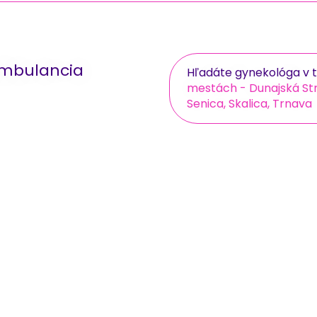
ambulancia
Hľadáte gynekológa v t
mestách - Dunajská Str
Senica, Skalica, Trnava