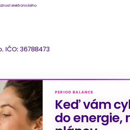
žnosť elektronického
.o. IČO: 36788473
PERIOD BALANCE
Keď vám cyk
do energie, 