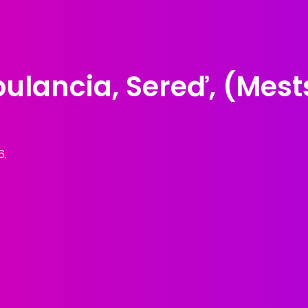
lancia, Sereď, (Mests
6.