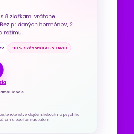
s 8 zložkami vrátane
u. Bez pridaných hormónov, 2
 režimu.
ov
−10 % s kódom KALENDAR10
zia
j ambulancie.
be, tehotenstve, dojčení, liekoch na psychiku
 lekárom alebo farmaceutom.