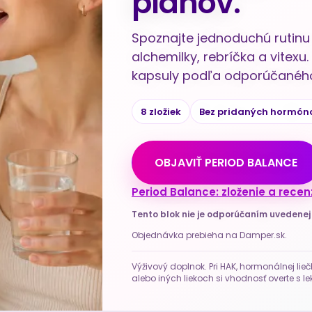
plánov.
Spoznajte jednoduchú rutinu 
alchemilky, rebríčka a vitex
kapsuly podľa odporúčaného
8 zložiek
Bez pridaných hormón
OBJAVIŤ PERIOD BALANCE
Period Balance: zloženie a recen
Tento blok nie je odporúčaním uvedene
Objednávka prebieha na Damper.sk.
Výživový doplnok. Pri HAK, hormonálnej lieč
alebo iných liekoch si vhodnosť overte s