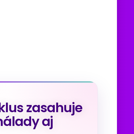
lus zasahuje
nálady aj