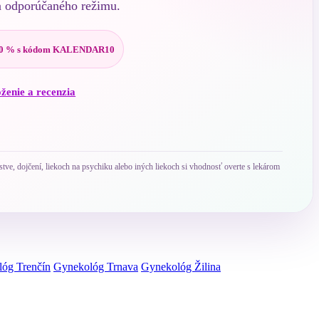
a odporúčaného režimu.
0 % s kódom KALENDAR10
oženie a recenzia
ve, dojčení, liekoch na psychiku alebo iných liekoch si vhodnosť overte s lekárom
óg Trenčín
Gynekológ Trnava
Gynekológ Žilina