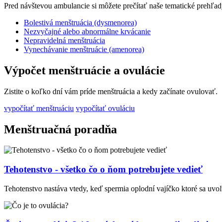
Pred návštevou ambulancie si môžete prečítať naše tematické prehľad
Bolestivá menštruácia (dysmenorea)
Nezvyčajné alebo abnormálne krvácanie
Nepravidelná menštruácia
Vynechávanie menštruácie (amenorea)
Výpočet menštruácie a ovulácie
Zistite o koľko dní vám príde menštruácia a kedy začínate ovulovať.
vypočítať menštruáciu
vypočítať ovuláciu
Menštruačná poradňa
Tehotenstvo - všetko čo o ňom potrebujete vedieť
Tehotenstvo nastáva vtedy, keď spermia oplodní vajíčko ktoré sa uvoľ