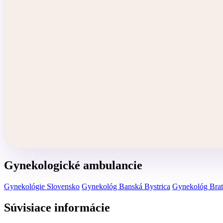
Gynekologické ambulancie
Gynekológie Slovensko
Gynekológ Banská Bystrica
Gynekológ Brat
Súvisiace informácie