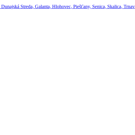
unajská Streda, Galanta, Hlohovec, Piešťany, Senica, Skalica, Trnav