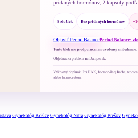
pridaných hormónov, 2 kapsuly podľ
8 zložiek
Bez pridaných hormónov
−1
Objaviť Period Balance
Period Balance: zl
Tento blok nie je odporúčaním uvedenej ambulancie.
Objednávka prebieha na Damper.sk.
Výživový doplnok. Pri HAK, hormonálnej liečbe, tehotenst
alebo farmaceutom.
islava
Gynekológ Košice
Gynekológ Nitra
Gynekológ Prešov
Gynekol