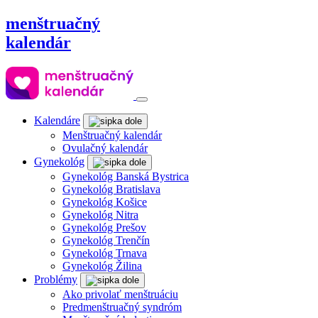
menštruačný
kalendár
Kalendáre
Menštruačný kalendár
Ovulačný kalendár
Gynekológ
Gynekológ Banská Bystrica
Gynekológ Bratislava
Gynekológ Košice
Gynekológ Nitra
Gynekológ Prešov
Gynekológ Trenčín
Gynekológ Trnava
Gynekológ Žilina
Problémy
Ako privolať menštruáciu
Predmenštruačný syndróm