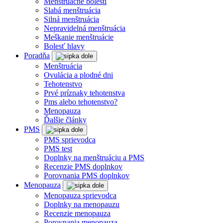
Menštruačné bolesti
Slabá menštruácia
Silná menštruácia
Nepravidelná menštruácia
Meškanie menštruácie
Bolesť hlavy
Poradňa
Menštruácia
Ovulácia a plodné dni
Tehotenstvo
Prvé príznaky tehotenstva
Pms alebo tehotenstvo?
Menopauza
Ďalšie články
PMS
PMS sprievodca
PMS test
Doplnky na menštruáciu a PMS
Recenzie PMS doplnkov
Porovnania PMS doplnkov
Menopauza
Menopauza sprievodca
Doplnky na menopauzu
Recenzie menopauza
Porovnania menopauza