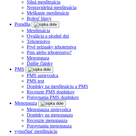
Silná menštruácia
Nepravidelná menštruácia
Meškanie menštruácie
Bolesť hlavy
Poradňa
Menštruácia
Ovulácia a plodné dni
Tehotenstvo
Prvé príznaky tehotenstva
Pms alebo tehotenstvo?
Menopauza
Ďalšie články
PMS
PMS sprievodca
PMS test
Doplnky na menštruáciu a PMS
Recenzie PMS doplnkov
Porovnania PMS doplnkov
Menopauza
Menopauza sprievodca
Doplnky na menopauzu
Recenzie menopauza
Porovnania menopauza
vypočítať menštruáciu