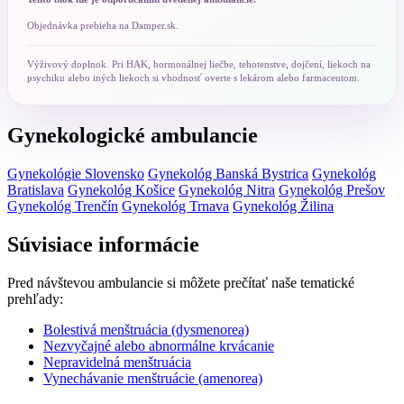
Objednávka prebieha na Damper.sk.
Výživový doplnok. Pri HAK, hormonálnej liečbe, tehotenstve, dojčení, liekoch na
psychiku alebo iných liekoch si vhodnosť overte s lekárom alebo farmaceutom.
Gynekologické ambulancie
Gynekológie Slovensko
Gynekológ Banská Bystrica
Gynekológ
Bratislava
Gynekológ Košice
Gynekológ Nitra
Gynekológ Prešov
Gynekológ Trenčín
Gynekológ Trnava
Gynekológ Žilina
Súvisiace informácie
Pred návštevou ambulancie si môžete prečítať naše tematické
prehľady:
Bolestivá menštruácia (dysmenorea)
Nezvyčajné alebo abnormálne krvácanie
Nepravidelná menštruácia
Vynechávanie menštruácie (amenorea)