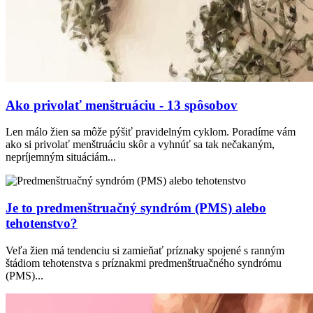
Ako privolať menštruáciu - 13 spôsobov
Len málo žien sa môže pýšiť pravidelným cyklom. Poradíme vám
ako si privolať menštruáciu skôr a vyhnúť sa tak nečakaným,
nepríjemným situáciám...
Je to predmenštruačný syndróm (PMS) alebo
tehotenstvo?
Veľa žien má tendenciu si zamieňať príznaky spojené s ranným
štádiom tehotenstva s príznakmi predmenštruačného syndrómu
(PMS)...