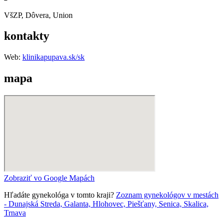
VšZP, Dôvera, Union
kontakty
Web:
klinikapupava.sk/sk
mapa
Zobraziť vo Google Mapách
Hľadáte gynekológa v tomto kraji?
Zoznam gynekológov v mestách
- Dunajská Streda, Galanta, Hlohovec, Piešťany, Senica, Skalica,
Trnava