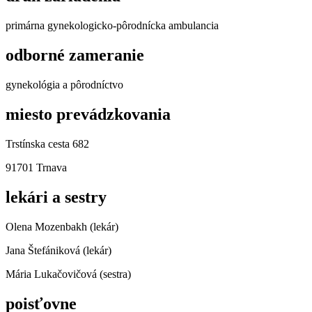
primárna gynekologicko-pôrodnícka ambulancia
odborné zameranie
gynekológia a pôrodníctvo
miesto prevádzkovania
Trstínska cesta 682
91701 Trnava
lekári a sestry
Olena Mozenbakh (lekár)
Jana Štefániková (lekár)
Mária Lukačovičová (sestra)
poisťovne