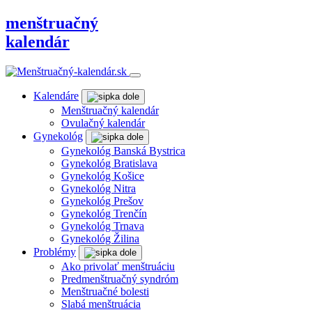
menštruačný
kalendár
Kalendáre
Menštruačný kalendár
Ovulačný kalendár
Gynekológ
Gynekológ Banská Bystrica
Gynekológ Bratislava
Gynekológ Košice
Gynekológ Nitra
Gynekológ Prešov
Gynekológ Trenčín
Gynekológ Trnava
Gynekológ Žilina
Problémy
Ako privolať menštruáciu
Predmenštruačný syndróm
Menštruačné bolesti
Slabá menštruácia