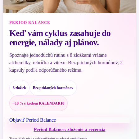
PERIOD BALANCE
Keď vám cyklus zasahuje do
energie, nálady aj plánov.
Spoznajte jednoduchú rutinu s 8 zložkami vrátane
alchemilky, rebríčka a vitexu. Bez pridaných hormónov, 2
kapsuly podľa odporúčaného režimu.
8 zložiek
Bez pridaných hormónov
−10 % s kódom KALENDAR10
Objaviť Period Balance
Period Balance: zloženie a recenzia
Tento blok nie je odporúčaním uvedenej ambulancie.