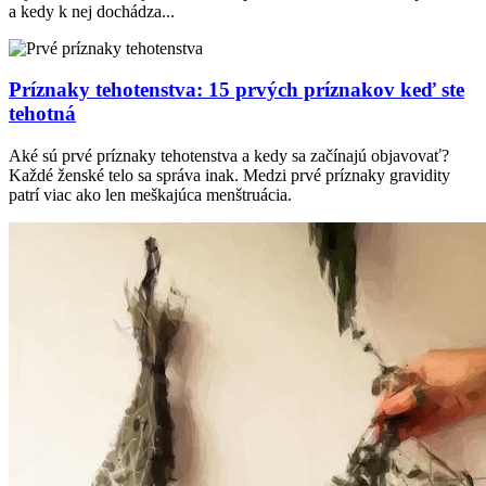
a kedy k nej dochádza...
Príznaky tehotenstva: 15 prvých príznakov keď ste
tehotná
Aké sú prvé príznaky tehotenstva a kedy sa začínajú objavovať?
Každé ženské telo sa správa inak. Medzi prvé príznaky gravidity
patrí viac ako len meškajúca menštruácia.