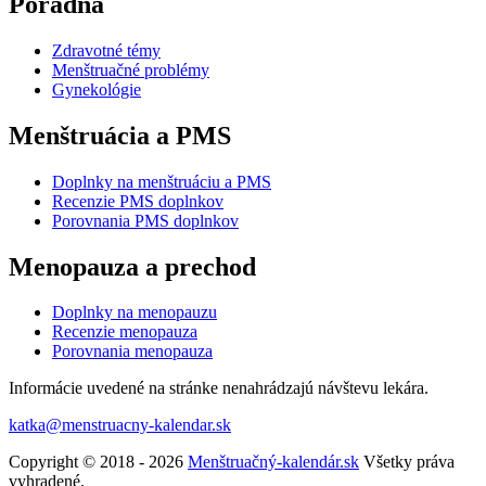
Poradňa
Zdravotné témy
Menštruačné problémy
Gynekológie
Menštruácia a PMS
Doplnky na menštruáciu a PMS
Recenzie PMS doplnkov
Porovnania PMS doplnkov
Menopauza a prechod
Doplnky na menopauzu
Recenzie menopauza
Porovnania menopauza
Informácie uvedené na stránke nenahrádzajú návštevu lekára.
katka@menstruacny-kalendar.sk
Copyright © 2018 - 2026
Menštruačný-kalendár.sk
Všetky práva
vyhradené.