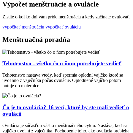
Výpočet menštruácie a ovulácie
Zistite o koľko dní vám príde menštruácia a kedy začínate ovulovať.
vypočítať menštruáciu
vypočítať ovuláciu
Menštruačná poradňa
Tehotenstvo - všetko čo o ňom potrebujete vedieť
Tehotenstvo nastáva vtedy, keď spermia oplodní vajíčko ktoré sa
uvoľnilo z vaječníka počas ovulácie. Oplodnené vajíčko potom
putuje do maternice...
Čo je to ovulácia? 16 vecí, ktoré by ste mali vedieť o
ovulácii
Ovulácia je súčasťou vášho menštruačného cyklu. Nastáva, keď sa
vajíčko uvoľní z vaječníka. Pochopenie toho, ako ovulácia prebieha