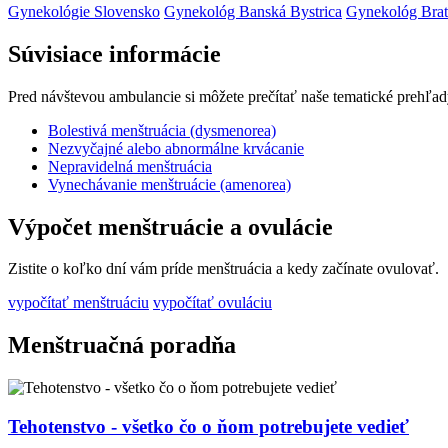
Gynekológie Slovensko
Gynekológ Banská Bystrica
Gynekológ Brat
Súvisiace informácie
Pred návštevou ambulancie si môžete prečítať naše tematické prehľad
Bolestivá menštruácia (dysmenorea)
Nezvyčajné alebo abnormálne krvácanie
Nepravidelná menštruácia
Vynechávanie menštruácie (amenorea)
Výpočet menštruácie a ovulácie
Zistite o koľko dní vám príde menštruácia a kedy začínate ovulovať.
vypočítať menštruáciu
vypočítať ovuláciu
Menštruačná poradňa
Tehotenstvo - všetko čo o ňom potrebujete vedieť