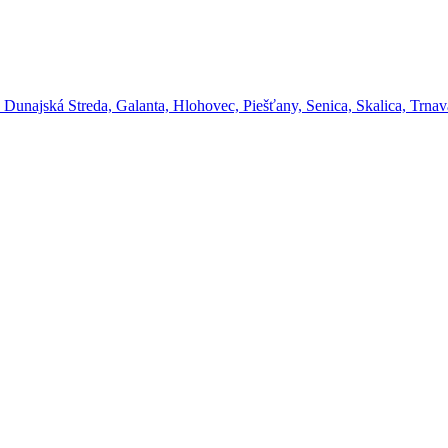
unajská Streda, Galanta, Hlohovec, Piešťany, Senica, Skalica, Trnav