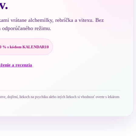
v.
kami vrátane alchemilky, rebríčka a vitexu. Bez
a odporúčaného režimu.
0 % s kódom KALENDAR10
oženie a recenzia
ve, dojčení, liekoch na psychiku alebo iných liekoch si vhodnosť overte s lekárom