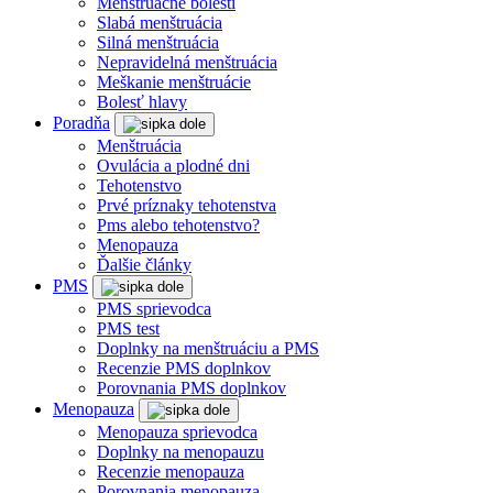
Menštruačné bolesti
Slabá menštruácia
Silná menštruácia
Nepravidelná menštruácia
Meškanie menštruácie
Bolesť hlavy
Poradňa
Menštruácia
Ovulácia a plodné dni
Tehotenstvo
Prvé príznaky tehotenstva
Pms alebo tehotenstvo?
Menopauza
Ďalšie články
PMS
PMS sprievodca
PMS test
Doplnky na menštruáciu a PMS
Recenzie PMS doplnkov
Porovnania PMS doplnkov
Menopauza
Menopauza sprievodca
Doplnky na menopauzu
Recenzie menopauza
Porovnania menopauza