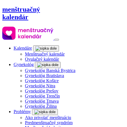
menštruačný
kalendár
Kalendáre
Menštruačný kalendár
Ovulačný kalendár
Gynekológ
Gynekológ Banská Bystrica
Gynekológ Bratislava
Gynekológ Košice
Gynekológ Nitra
Gynekológ Prešov
Gynekológ Trenčín
Gynekológ Trnava
Gynekológ Žilina
Problémy
Ako privolať menštruáciu
Predmenštruačný syndróm