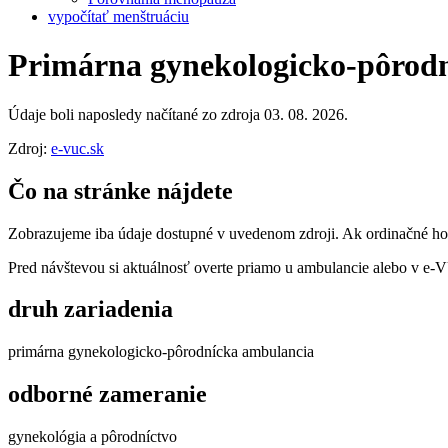
vypočítať menštruáciu
Primárna gynekologicko-pôrod
Údaje boli naposledy načítané zo zdroja 03. 08. 2026.
Zdroj:
e-vuc.sk
Čo na stránke nájdete
Zobrazujeme iba údaje dostupné v uvedenom zdroji. Ak ordinačné hodi
Pred návštevou si aktuálnosť overte priamo u ambulancie alebo v e
druh zariadenia
primárna gynekologicko-pôrodnícka ambulancia
odborné zameranie
gynekológia a pôrodníctvo