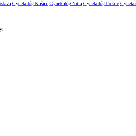
islava
Gynekológ Košice
Gynekológ Nitra
Gynekológ Prešov
Gynekol
y: