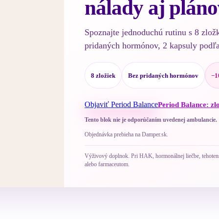
nálady aj pláno
Spoznajte jednoduchú rutinu s 8 zlož
pridaných hormónov, 2 kapsuly podľ
8 zložiek
Bez pridaných hormónov
−1
Objaviť Period Balance
Period Balance: zl
Tento blok nie je odporúčaním uvedenej ambulancie.
Objednávka prebieha na Damper.sk.
Výživový doplnok. Pri HAK, hormonálnej liečbe, tehotenst
alebo farmaceutom.