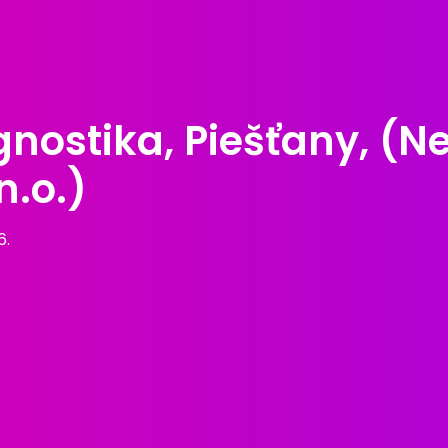
gnostika, Piešťany, (
n.o.)
6.