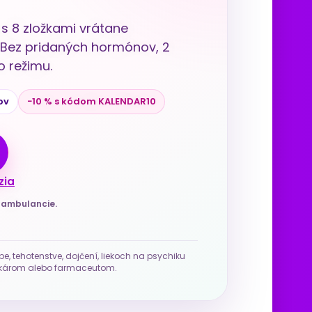
s 8 zložkami vrátane
u. Bez pridaných hormónov, 2
 režimu.
ov
−10 % s kódom KALENDAR10
zia
j ambulancie.
be, tehotenstve, dojčení, liekoch na psychiku
 lekárom alebo farmaceutom.