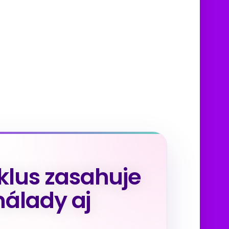
lus zasahuje
nálady aj