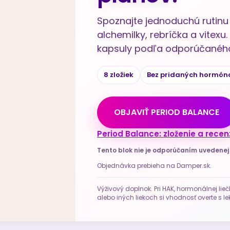
Spoznajte jednoduchú rutinu 
alchemilky, rebríčka a vitex
kapsuly podľa odporúčaného
8 zložiek
Bez pridaných hormón
OBJAVIŤ PERIOD BALANCE
Period Balance: zloženie a recen
Tento blok nie je odporúčaním uvedene
Objednávka prebieha na Damper.sk.
Výživový doplnok. Pri HAK, hormonálnej lieč
alebo iných liekoch si vhodnosť overte s