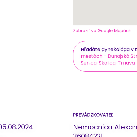
Zobraziť vo Google Mapách
Hľadáte gynekológa v t
mestách - Dunajská Str
Senica, Skalica, Trnava
PREVÁDZKOVATEĽ
05.08.2024
Nemocnica Alexand
36084221