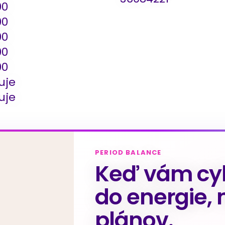
00
00
00
00
00
uje
uje
PERIOD BALANCE
Keď vám cyk
do energie, 
plánov.