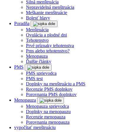
Silná menštruácia
Nepravidelná menštruácia
Meškanie menštruácie
Bolesť hlavy
Poradňa
Menštruácia
Ovulácia a plodné dni
Tehotenstvo
Prvé príznaky tehotenstva
Pms alebo tehotenstvo?
Menopauza
Ďalšie články
PMS
PMS sprievodca
PMS test
Doplnky na menštruáciu a PMS
Recenzie PMS doplnkov
Porovnania PMS doplnkov
Menopauza
Menopauza sprievodca
Doplnky na menopauzu
Recenzie menopauza
Porovnania menopauza
vypočítať menštruáciu