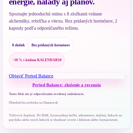
energie, nálady aj plánov.
Spoznajte jednoduchú rutinu s 8 zložkami vrátane
alchemilky, rebríčka a vitexu. Bez pridaných hormónov, 2
kapsuly podľa odporúčaného režimu.
8 zložiek
Bez pridaných hormónov
−10 % s kódom KALENDAR10
Objaviť Period Balance
Period Balance: zloženie a recenzia
Tento blok nie je odporúčaním uvedenej ambulancie.
Objednávka prebieha na Damper.sk.
Výživový doplnok. Pri HAK, hormonálnej liečbe, tehotenstve, dojčení, liekoch na
psychiku alebo iných liekoch si vhodnosť overte s lekárom alebo farmaceutom.