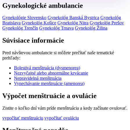
Gynekologické ambulancie
Gynekológie Slovensko
Gynekológ Banská Bystrica
Gynekológ
Bratislava
Gynekológ Košice
Gynekológ Nitra
Gynekológ Prešov
Gynekológ Trenčín
Gynekológ Trnava
Gynekológ Žilina
Súvisiace informácie
Pred návštevou ambulancie si môžete prečítať naše tematické
prehľady:
Bolestivá menštruácia (dysmenorea)
Nezvyčajné alebo abnormálne krvácanie
Nepravidelná menštruácia
Vynechávanie menštruácie (amenorea)
Výpočet menštruácie a ovulácie
Zistite o koľko dní vám príde menštruácia a kedy začínate ovulovať.
vypočítať menštruáciu
vypočítať ovuláciu