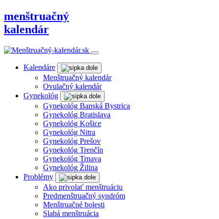
menštruačný
kalendár
Kalendáre
Menštruačný kalendár
Ovulačný kalendár
Gynekológ
Gynekológ Banská Bystrica
Gynekológ Bratislava
Gynekológ Košice
Gynekológ Nitra
Gynekológ Prešov
Gynekológ Trenčín
Gynekológ Trnava
Gynekológ Žilina
Problémy
Ako privolať menštruáciu
Predmenštruačný syndróm
Menštruačné bolesti
Slabá menštruácia