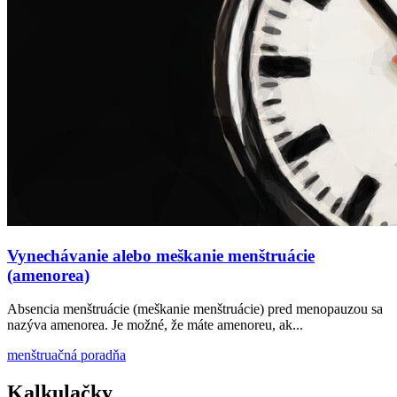
Vynechávanie alebo meškanie menštruácie
(amenorea)
Absencia menštruácie (meškanie menštruácie) pred menopauzou sa
nazýva amenorea. Je možné, že máte amenoreu, ak...
menštruačná poradňa
Kalkulačky