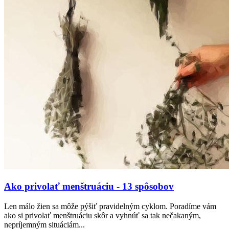
Ako privolať menštruáciu - 13 spôsobov
Len málo žien sa môže pýšiť pravidelným cyklom. Poradíme vám
ako si privolať menštruáciu skôr a vyhnúť sa tak nečakaným,
nepríjemným situáciám...