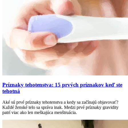
Príznaky tehotenstva: 15 prvých príznakov keď ste
tehotná
Aké sú prvé príznaky tehotenstva a kedy sa začínajú objavovať?
Každé ženské telo sa správa inak. Medzi prvé príznaky gravidity
patrí viac ako len meškajúca menštruácia.