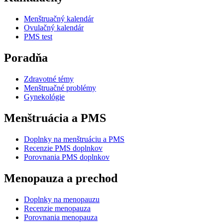
Menštruačný kalendár
Ovulačný kalendár
PMS test
Poradňa
Zdravotné témy
Menštruačné problémy
Gynekológie
Menštruácia a PMS
Doplnky na menštruáciu a PMS
Recenzie PMS doplnkov
Porovnania PMS doplnkov
Menopauza a prechod
Doplnky na menopauzu
Recenzie menopauza
Porovnania menopauza