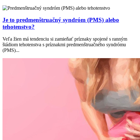
Je to predmenštruačný syndróm (PMS) alebo
tehotenstvo?
Veľa žien má tendenciu si zamieňať príznaky spojené s ranným
štádiom tehotenstva s príznakmi predmenštruačného syndrómu
(PMS)...