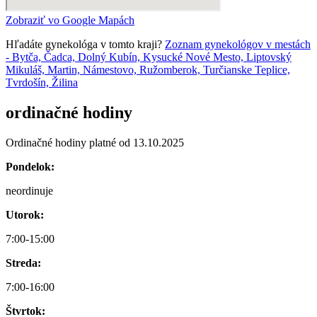
Zobraziť vo Google Mapách
Hľadáte gynekológa v tomto kraji?
Zoznam gynekológov v mestách
- Bytča, Čadca, Dolný Kubín, Kysucké Nové Mesto, Liptovský
Mikuláš, Martin, Námestovo, Ružomberok, Turčianske Teplice,
Tvrdošín, Žilina
ordinačné hodiny
Ordinačné hodiny platné od 13.10.2025
Pondelok:
neordinuje
Utorok:
7:00-15:00
Streda:
7:00-16:00
Štvrtok: