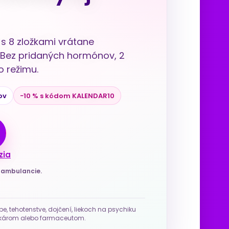
s 8 zložkami vrátane
u. Bez pridaných hormónov, 2
 režimu.
ov
−10 % s kódom KALENDAR10
zia
j ambulancie.
be, tehotenstve, dojčení, liekoch na psychiku
 lekárom alebo farmaceutom.