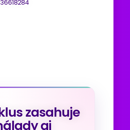
O: 36618284
lus zasahuje
nálady aj