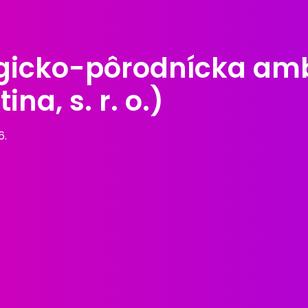
gicko-pôrodnícka amb
ina, s. r. o.)
6.