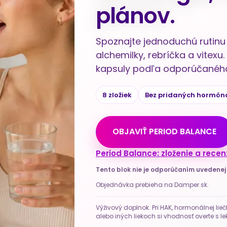
plánov.
Spoznajte jednoduchú rutinu 
alchemilky, rebríčka a vitex
kapsuly podľa odporúčaného
8 zložiek
Bez pridaných hormón
OBJAVIŤ PERIOD BALANCE
Period Balance: zloženie a recen
Tento blok nie je odporúčaním uvedene
Objednávka prebieha na Damper.sk.
Výživový doplnok. Pri HAK, hormonálnej lieč
alebo iných liekoch si vhodnosť overte s