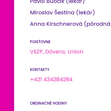
Pavol Buocik (lekár)
Miroslav Šestina (lekár)
Anna Kirschnerová (pôrodná 
POISŤOVNE
VšZP, Dôvera, Union
KONTAKTY
+421 434284284
ORDINAČNÉ HODINY