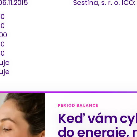
6.11.2015
Šestina, s. r. o. IČ
30
30
:00
30
30
uje
uje
PERIOD BALANCE
Keď vám cyk
do energie, 