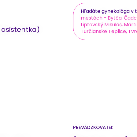
Hľadáte gynekológa v t
mestách - Bytča, Čadca
Liptovský Mikuláš, Mar
asistentka)
Turčianske Teplice, Tvrd
PREVÁDZKOVATEĽ