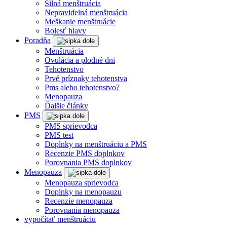
Silná menštruácia
Nepravidelná menštruácia
Meškanie menštruácie
Bolesť hlavy
Poradňa
Menštruácia
Ovulácia a plodné dni
Tehotenstvo
Prvé príznaky tehotenstva
Pms alebo tehotenstvo?
Menopauza
Ďalšie články
PMS
PMS sprievodca
PMS test
Doplnky na menštruáciu a PMS
Recenzie PMS doplnkov
Porovnania PMS doplnkov
Menopauza
Menopauza sprievodca
Doplnky na menopauzu
Recenzie menopauza
Porovnania menopauza
vypočítať menštruáciu