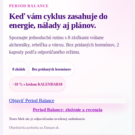
PERIOD BALANCE
Keď vám cyklus zasahuje do
energie, nálady aj plánov.
Spoznajte jednoduchú rutinu s 8 zložkami vrátane
alchemilky, rebríčka a vitexu. Bez pridaných hormónov, 2
kapsuly podľa odporúčaného režimu.
8 zložiek
Bez pridaných hormónov
−10 % s kódom KALENDAR10
Objaviť Period Balance
Period Balance: zloženie a recenzia
Tento blok nie je odporúčaním uvedenej ambulancie.
Objednávka prebieha na Damper.sk.