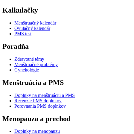
Kalkulačky
Menštruačný kalendár
Ovulačný kalendár
PMS test
Poradňa
Zdravotné témy
Menštruačné problémy
Gynekológie
Menštruácia a PMS
Doplnky na menštruáciu a PMS
Recenzie PMS doplnkov
Porovnania PMS doplnkov
Menopauza a prechod
Doplnky na menopauzu