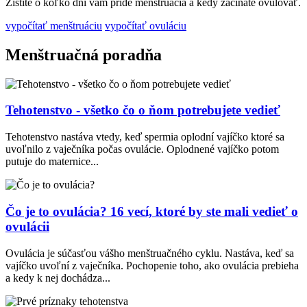
Zistite o koľko dní vám príde menštruácia a kedy začínate ovulovať.
vypočítať menštruáciu
vypočítať ovuláciu
Menštruačná poradňa
Tehotenstvo - všetko čo o ňom potrebujete vedieť
Tehotenstvo nastáva vtedy, keď spermia oplodní vajíčko ktoré sa
uvoľnilo z vaječníka počas ovulácie. Oplodnené vajíčko potom
putuje do maternice...
Čo je to ovulácia? 16 vecí, ktoré by ste mali vedieť o
ovulácii
Ovulácia je súčasťou vášho menštruačného cyklu. Nastáva, keď sa
vajíčko uvoľní z vaječníka. Pochopenie toho, ako ovulácia prebieha
a kedy k nej dochádza...