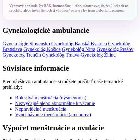
Výživový doplnok. Pri HAK, hormonálnej liečbe, tehotenstve, dojčení, liekoch na
psychiku alebo iných liekoch si vhodnosť overte s lekárom alebo farmaceutom.
Gynekologické ambulancie
Gynekológie Slovensko
Gynekológ Banská Bystrica
Gynekológ
Bratislava
Gynekológ Košice
Gynekológ Nitra
Gynekológ Prešov
Gynekológ Trenčín
Gynekológ Trnava
Gynekológ Žilina
Súvisiace informácie
Pred návštevou ambulancie si môžete prečítať naše tematické
prehľady:
Bolestivá menštruácia (dysmenorea)
Nezvyčajné alebo abnormálne krvácanie
Nepravidelná menštruácia
Vynechávanie menštruácie (amenorea)
Výpočet menštruácie a ovulácie