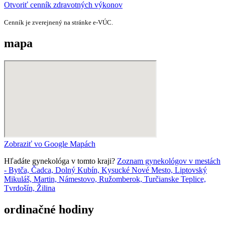
Otvoriť cenník zdravotných výkonov
Cenník je zverejnený na stránke e‑VÚC.
mapa
Zobraziť vo Google Mapách
Hľadáte gynekológa v tomto kraji?
Zoznam gynekológov v mestách
- Bytča, Čadca, Dolný Kubín, Kysucké Nové Mesto, Liptovský
Mikuláš, Martin, Námestovo, Ružomberok, Turčianske Teplice,
Tvrdošín, Žilina
ordinačné hodiny