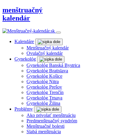
menštruačný
kalendár
Kalendáre
Menštruačný kalendár
Ovulačný kalendár
Gynekológ
Gynekológ Banská Bystrica
Gynekológ Bratislava
Gynekológ Košice
Gynekológ Nitra
Gynekológ Prešov
Gynekológ Trenčín
Gynekológ Trnava
Gynekológ Žilina
Problémy
Ako privolať menštruáciu
Predmenštruačný syndróm
Menštruačné bolesti
Slabá menštruácia