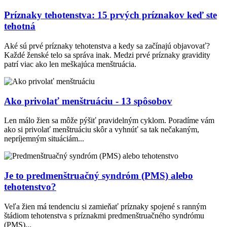
Príznaky tehotenstva: 15 prvých príznakov keď ste
tehotná
Aké sú prvé príznaky tehotenstva a kedy sa začínajú objavovať?
Každé ženské telo sa správa inak. Medzi prvé príznaky gravidity
patrí viac ako len meškajúca menštruácia.
Ako privolať menštruáciu - 13 spôsobov
Len málo žien sa môže pýšiť pravidelným cyklom. Poradíme vám
ako si privolať menštruáciu skôr a vyhnúť sa tak nečakaným,
nepríjemným situáciám...
Je to predmenštruačný syndróm (PMS) alebo
tehotenstvo?
Veľa žien má tendenciu si zamieňať príznaky spojené s ranným
štádiom tehotenstva s príznakmi predmenštruačného syndrómu
(PMS)...