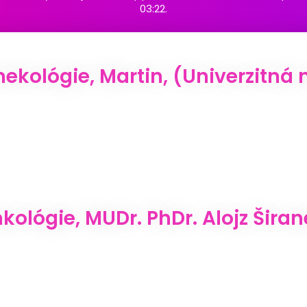
03:22.
ekológie, Martin, (Univerzitná
kológie, MUDr. PhDr. Alojz Šira