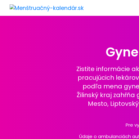
Gynek
Zistite informácie 
pracujúcich lekáro
podľa mena gyneko
Žilinský kraj zahŕň
Mesto, Liptovský
Pre v
Údaje o ambulanciách aut