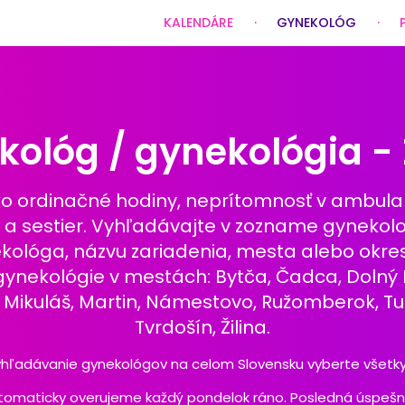
KALENDÁRE
GYNEKOLÓG
ológ / gynekológia - 
ako ordinačné hodiny, neprítomnosť v ambulanc
v a sestier. Vyhľadávajte v zozname gynekol
lóga, názvu zariadenia, mesta alebo okresu 
a gynekológie v mestách: Bytča, Čadca, Dolný
 Mikuláš, Martin, Námestovo, Ružomberok, Tu
Tvrdošín, Žilina.
yhľadávanie gynekológov na celom Slovensku vyberte všetky 
omaticky overujeme každý pondelok ráno. Posledná úspešná a