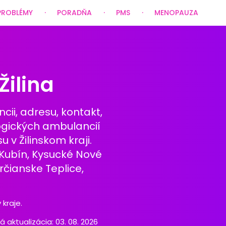
PROBLÉMY
PORADŇA
PMS
MENOPAUZA
Žilina
ii, adresu, kontakt,
ogických ambulancií
v Žilinskom kraji.
 Kubín, Kysucké Nové
rčianske Teplice,
kraje.
ktualizácia: 03. 08. 2026