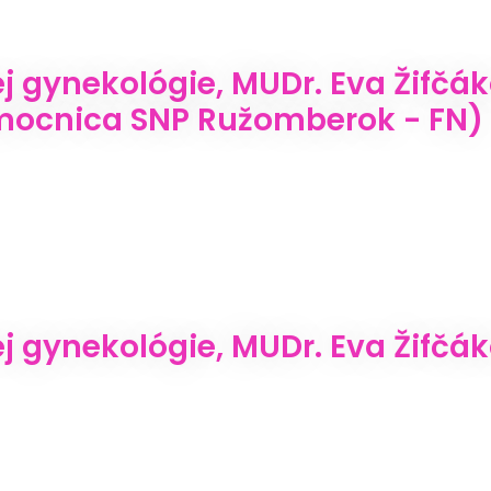
j gynekológie, MUDr. Eva Žifčá
mocnica SNP Ružomberok - FN)
 gynekológie, MUDr. Eva Žifčáko