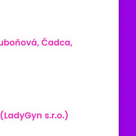
Čuboňová, Čadca,
(LadyGyn s.r.o.)