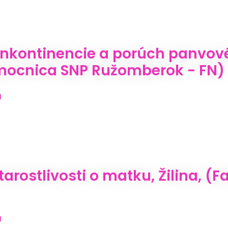
inkontinencie a porúch panvo
mocnica SNP Ružomberok - FN)
a
arostlivosti o matku, Žilina, (
a