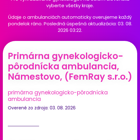
vyberte všetky kraje.
Údaje o ambulanciách automaticky overujeme každý
pondelok ráno. Posledná úspešná aktualizácia: 03. 08.
2026 03:22.
Primárna gynekologicko-
pôrodnícka ambulancia,
Námestovo, (FemRay s.r.o.)
primárna gynekologicko-pôrodnícka
ambulancia
Overené zo zdroja: 03. 08. 2026