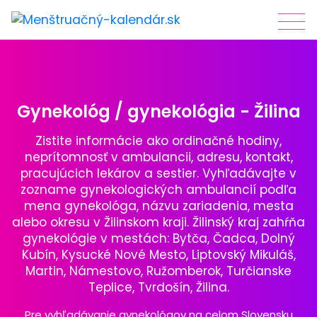
Gynekológ / gynekológia - Žilina
Zistite informácie ako ordinačné hodiny,
neprítomnosť v ambulancii, adresu, kontakt,
pracujúcich lekárov a sestier. Vyhľadávajte v
zozname gynekologických ambulancií podľa
mena gynekológa, názvu zariadenia, mesta
alebo okresu v Žilinskom kraji. Žilinský kraj zahŕňa
gynekológie v mestách: Bytča, Čadca, Dolný
Kubín, Kysucké Nové Mesto, Liptovský Mikuláš,
Martin, Námestovo, Ružomberok, Turčianske
Teplice, Tvrdošín, Žilina.
Pre vyhľadávanie gynekológov na celom Slovensku