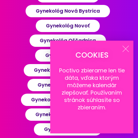
Gynekológ Nová Bystrica
Gynekológ Novoť
Gynekológ Oščadnica
COOKIES
Gynekológ Rabča
Gynekológ Rajecké Teplice
Poctivo zbierame len tie
dáta
, vďaka ktorým
Gynekológ Ružomberok
môžeme kalendár
zlepšovať. Používaním
Gynekológ Slovenské Pravno
stránok súhlasíte so
zbieraním.
Gynekológ Stará Bystrica
Gynekológ Sučany