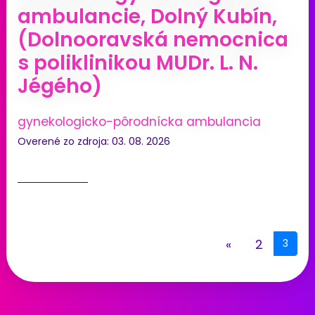
ambulancie, Dolný Kubín,
(Dolnooravská nemocnica
s poliklinikou MUDr. L. N.
Jégého)
gynekologicko-pôrodnícka ambulancia
Overené zo zdroja: 03. 08. 2026
«
2
3