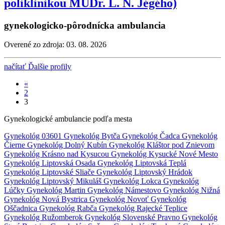
poliklinikou MUDr. L. N. Jégého)
gynekologicko-pôrodnícka ambulancia
Overené zo zdroja: 03. 08. 2026
načítať Ďalšie profily
«
2
3
Gynekologické ambulancie podľa mesta
Gynekológ 03601
Gynekológ Bytča
Gynekológ Čadca
Gynekológ
Čierne
Gynekológ Dolný Kubín
Gynekológ Kláštor pod Znievom
Gynekológ Krásno nad Kysucou
Gynekológ Kysucké Nové Mesto
Gynekológ Liptovská Osada
Gynekológ Liptovská Teplá
Gynekológ Liptovské Sliače
Gynekológ Liptovský Hrádok
Gynekológ Liptovský Mikuláš
Gynekológ Lokca
Gynekológ
Lúčky
Gynekológ Martin
Gynekológ Námestovo
Gynekológ Nižná
Gynekológ Nová Bystrica
Gynekológ Novoť
Gynekológ
Oščadnica
Gynekológ Rabča
Gynekológ Rajecké Teplice
Gynekológ Ružomberok
Gynekológ Slovenské Pravno
Gynekológ