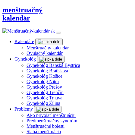
menštruačný
kalendár
Kalendáre
Menštruačný kalendár
Ovulačný kalendár
Gynekológ
Gynekológ Banská Bystrica
Gynekológ Bratislava
Gynekológ Košice
Gynekológ Nitra
Gynekológ Prešov
Gynekológ Trenčín
Gynekológ Trnava
Gynekológ Žilina
Problémy
Ako privolať menštruáciu
Predmenštruačný syndróm
Menštruačné bolesti
Slabá menštruácia