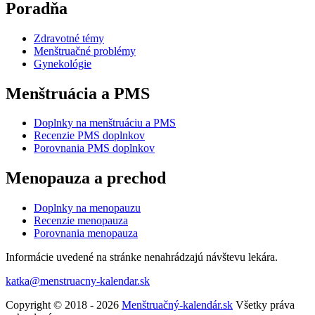
Poradňa
Zdravotné témy
Menštruačné problémy
Gynekológie
Menštruácia a PMS
Doplnky na menštruáciu a PMS
Recenzie PMS doplnkov
Porovnania PMS doplnkov
Menopauza a prechod
Doplnky na menopauzu
Recenzie menopauza
Porovnania menopauza
Informácie uvedené na stránke nenahrádzajú návštevu lekára.
katka@menstruacny-kalendar.sk
Copyright © 2018 - 2026
Menštruačný-kalendár.sk
Všetky práva