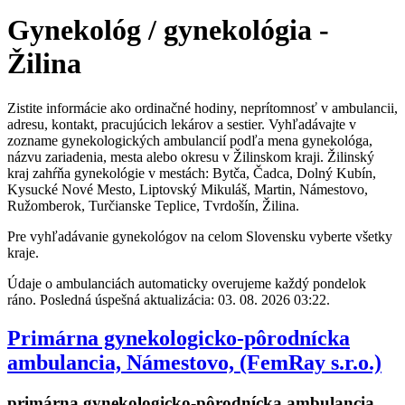
Gynekológ / gynekológia -
Žilina
Zistite informácie ako ordinačné hodiny, neprítomnosť v ambulancii,
adresu, kontakt, pracujúcich lekárov a sestier. Vyhľadávajte v
zozname gynekologických ambulancií podľa mena gynekológa,
názvu zariadenia, mesta alebo okresu v Žilinskom kraji. Žilinský
kraj zahŕňa gynekológie v mestách: Bytča, Čadca, Dolný Kubín,
Kysucké Nové Mesto, Liptovský Mikuláš, Martin, Námestovo,
Ružomberok, Turčianske Teplice, Tvrdošín, Žilina.
Pre vyhľadávanie gynekológov na celom Slovensku vyberte všetky
kraje.
Údaje o ambulanciách automaticky overujeme každý pondelok
ráno. Posledná úspešná aktualizácia: 03. 08. 2026 03:22.
Primárna gynekologicko-pôrodnícka
ambulancia, Námestovo, (FemRay s.r.o.)
primárna gynekologicko-pôrodnícka ambulancia