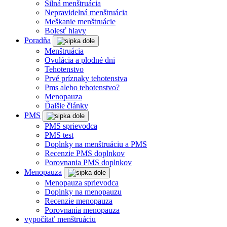
Silná menštruácia
Nepravidelná menštruácia
Meškanie menštruácie
Bolesť hlavy
Poradňa
Menštruácia
Ovulácia a plodné dni
Tehotenstvo
Prvé príznaky tehotenstva
Pms alebo tehotenstvo?
Menopauza
Ďalšie články
PMS
PMS sprievodca
PMS test
Doplnky na menštruáciu a PMS
Recenzie PMS doplnkov
Porovnania PMS doplnkov
Menopauza
Menopauza sprievodca
Doplnky na menopauzu
Recenzie menopauza
Porovnania menopauza
vypočítať menštruáciu