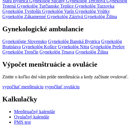
Stará Bystrica
Gynekológ Sučany
Gynekológ Terchová
Gynekológ
Trstená
Gynekológ Turčianske Teplice
Gynekológ Turzovka
Gynekológ Tvrdošín
Gynekológ Varín
Gynekológ Vrútky
Gynekológ Zákamenné
Gynekológ Zázrivá
Gynekológ Žilina
Gynekologické ambulancie
Gynekológie Slovensko
Gynekológ Banská Bystrica
Gynekológ
Bratislava
Gynekológ Košice
Gynekológ Nitra
Gynekológ Prešov
Gynekológ Trenčín
Gynekológ Trnava
Gynekológ Žilina
Výpočet menštruácie a ovulácie
Zistite o koľko dní vám príde menštruácia a kedy začínate ovulovať.
vypočítať menštruáciu
vypočítať ovuláciu
Kalkulačky
Menštruačný kalendár
Ovulačný kalendár
PMS test