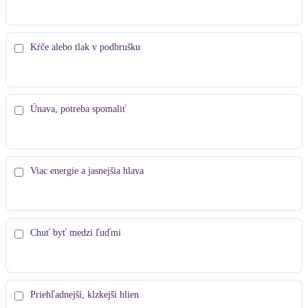
Kŕče alebo tlak v podbrušku
Únava, potreba spomaliť
Viac energie a jasnejšia hlava
Chuť byť medzi ľuďmi
Priehľadnejší, klzkejší hlien