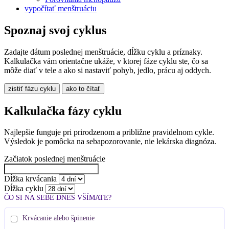
vypočítať menštruáciu
Spoznaj svoj cyklus
Zadajte dátum poslednej menštruácie, dĺžku cyklu a príznaky.
Kalkulačka vám orientačne ukáže, v ktorej fáze cyklu ste, čo sa
môže diať v tele a ako si nastaviť pohyb, jedlo, prácu aj oddych.
zistiť fázu cyklu
ako to čítať
Kalkulačka fázy cyklu
Najlepšie funguje pri prirodzenom a približne pravidelnom cykle.
Výsledok je pomôcka na sebapozorovanie, nie lekárska diagnóza.
Začiatok poslednej menštruácie
Dĺžka krvácania
Dĺžka cyklu
ČO SI NA SEBE DNES VŠÍMATE?
Krvácanie alebo špinenie