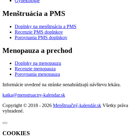
Gynekológie
Menštruácia a PMS
Doplnky na menštruáciu a PMS
Recenzie PMS doplnkov
Porovnania PMS doplnkov
Menopauza a prechod
Doplnky na menopauzu
Recenzie menopauza
Porovnania menopauza
Informácie uvedené na stránke nenahrádzajú návštevu lekára.
katka@menstruacny-kalendar.sk
Copyright © 2018 - 2026
Menštruačný-kalendár.sk
Všetky práva
vyhradené.
COOKIES