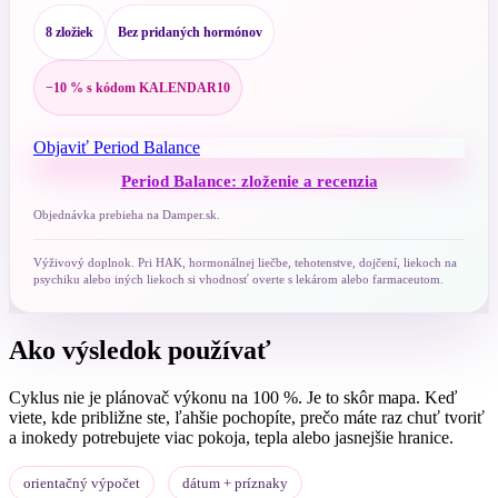
8 zložiek
Bez pridaných hormónov
−10 % s kódom KALENDAR10
Objaviť Period Balance
Period Balance: zloženie a recenzia
Objednávka prebieha na Damper.sk.
Výživový doplnok. Pri HAK, hormonálnej liečbe, tehotenstve, dojčení, liekoch na
psychiku alebo iných liekoch si vhodnosť overte s lekárom alebo farmaceutom.
Ako výsledok používať
Cyklus nie je plánovač výkonu na 100 %. Je to skôr mapa. Keď
viete, kde približne ste, ľahšie pochopíte, prečo máte raz chuť tvoriť
a inokedy potrebujete viac pokoja, tepla alebo jasnejšie hranice.
orientačný výpočet
dátum + príznaky