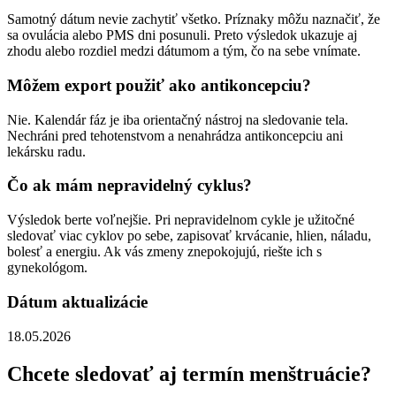
Samotný dátum nevie zachytiť všetko. Príznaky môžu naznačiť, že
sa ovulácia alebo PMS dni posunuli. Preto výsledok ukazuje aj
zhodu alebo rozdiel medzi dátumom a tým, čo na sebe vnímate.
Môžem export použiť ako antikoncepciu?
Nie. Kalendár fáz je iba orientačný nástroj na sledovanie tela.
Nechráni pred tehotenstvom a nenahrádza antikoncepciu ani
lekársku radu.
Čo ak mám nepravidelný cyklus?
Výsledok berte voľnejšie. Pri nepravidelnom cykle je užitočné
sledovať viac cyklov po sebe, zapisovať krvácanie, hlien, náladu,
bolesť a energiu. Ak vás zmeny znepokojujú, riešte ich s
gynekológom.
Dátum aktualizácie
18.05.2026
Chcete sledovať aj termín menštruácie?