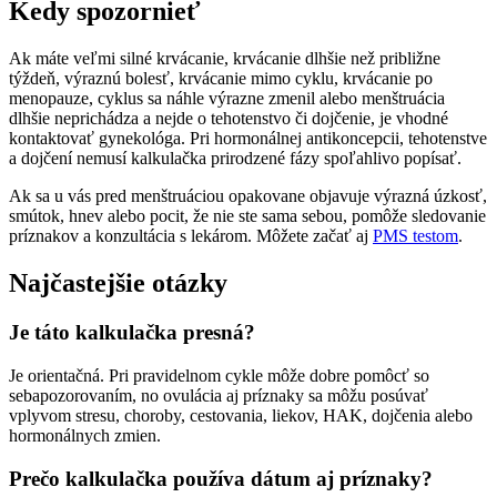
Kedy spozornieť
Ak máte veľmi silné krvácanie, krvácanie dlhšie než približne
týždeň, výraznú bolesť, krvácanie mimo cyklu, krvácanie po
menopauze, cyklus sa náhle výrazne zmenil alebo menštruácia
dlhšie neprichádza a nejde o tehotenstvo či dojčenie, je vhodné
kontaktovať gynekológa. Pri hormonálnej antikoncepcii, tehotenstve
a dojčení nemusí kalkulačka prirodzené fázy spoľahlivo popísať.
Ak sa u vás pred menštruáciou opakovane objavuje výrazná úzkosť,
smútok, hnev alebo pocit, že nie ste sama sebou, pomôže sledovanie
príznakov a konzultácia s lekárom. Môžete začať aj
PMS testom
.
Najčastejšie otázky
Je táto kalkulačka presná?
Je orientačná. Pri pravidelnom cykle môže dobre pomôcť so
sebapozorovaním, no ovulácia aj príznaky sa môžu posúvať
vplyvom stresu, choroby, cestovania, liekov, HAK, dojčenia alebo
hormonálnych zmien.
Prečo kalkulačka používa dátum aj príznaky?