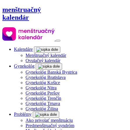
menštruačný
kalendár
Kalendáre
Menštruačný kalendár
Ovulačný kalendár
Gynekológ
Gynekológ Banská Bystrica
Gynekológ Bratislava
Gynekológ Košice
Gynekológ Nitra
Gynekológ Prešov
Gynekológ Trenčín
Gynekológ Trnava
Gynekológ Žilina
Problémy
Ako privolať menštruáciu
Predmenštruačný syndróm