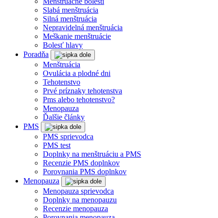
Menštruačné bolesti
Slabá menštruácia
Silná menštruácia
Nepravidelná menštruácia
Meškanie menštruácie
Bolesť hlavy
Poradňa
Menštruácia
Ovulácia a plodné dni
Tehotenstvo
Prvé príznaky tehotenstva
Pms alebo tehotenstvo?
Menopauza
Ďalšie články
PMS
PMS sprievodca
PMS test
Doplnky na menštruáciu a PMS
Recenzie PMS doplnkov
Porovnania PMS doplnkov
Menopauza
Menopauza sprievodca
Doplnky na menopauzu
Recenzie menopauza
Porovnania menopauza