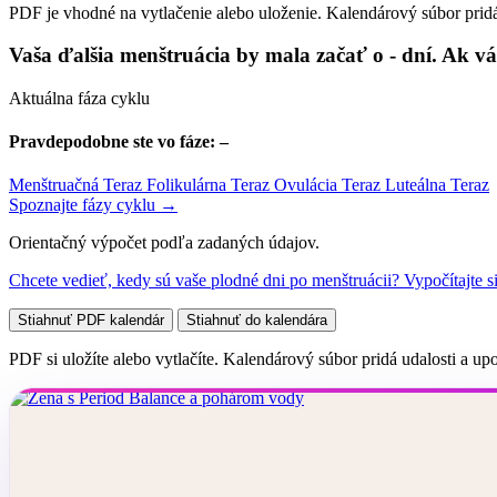
PDF je vhodné na vytlačenie alebo uloženie. Kalendárový súbor prid
Vaša ďalšia menštruácia by mala začať
o
-
dní
.
Ak vás
Aktuálna fáza cyklu
Pravdepodobne ste vo fáze:
–
Menštruačná
Teraz
Folikulárna
Teraz
Ovulácia
Teraz
Luteálna
Teraz
Spoznajte fázy cyklu →
Orientačný výpočet podľa zadaných údajov.
Chcete vedieť, kedy sú vaše plodné dni po menštruácii? Vypočítajte si
Stiahnuť PDF kalendár
Stiahnuť do kalendára
PDF si uložíte alebo vytlačíte. Kalendárový súbor pridá udalosti a u