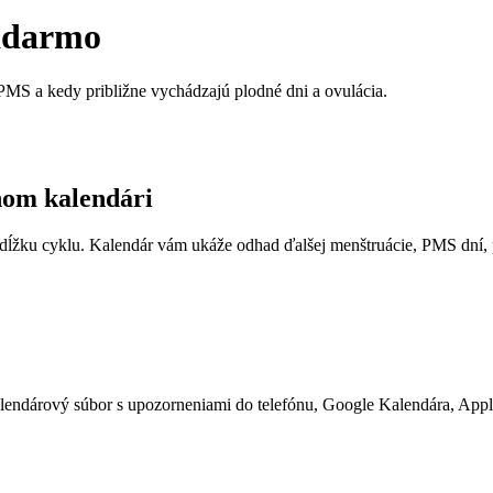
zadarmo
 PMS a kedy približne vychádzajú plodné dni a ovulácia.
nom kalendári
 dĺžku cyklu. Kalendár vám ukáže odhad ďalšej menštruácie, PMS dní, 
alendárový súbor s upozorneniami do telefónu, Google Kalendára, Appl