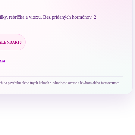
lky, rebríčka a vitexu. Bez pridaných hormónov, 2
KALENDAR10
zia
ch na psychiku alebo iných liekoch si vhodnosť overte s lekárom alebo farmaceutom.