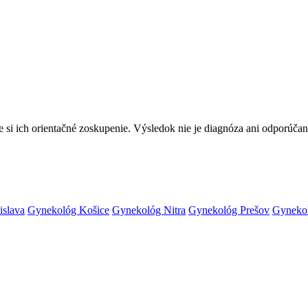
te si ich orientačné zoskupenie. Výsledok nie je diagnóza ani odporúč
islava
Gynekológ Košice
Gynekológ Nitra
Gynekológ Prešov
Gynekol