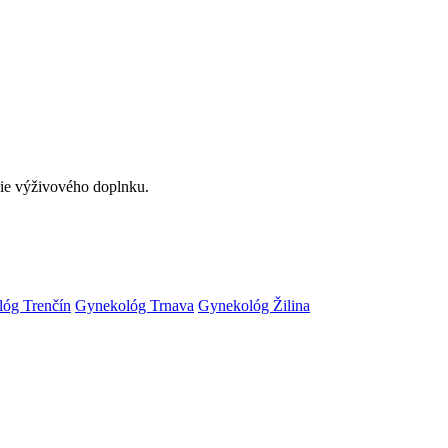
anie výživového doplnku.
óg Trenčín
Gynekológ Trnava
Gynekológ Žilina