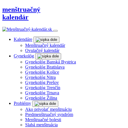
menštruačný
kalendár
Kalendáre
Menštruačný kalendár
Ovulačný kalendár
Gynekológ
Gynekológ Banská Bystrica
Gynekológ Bratislava
Gynekológ Košice
Gynekológ Nitra
Gynekológ Prešov
Gynekológ Trenčín
Gynekológ Trnava
Gynekológ Žilina
Problémy
Ako privolať menštruáciu
Predmenštruačný syndróm
Menštruačné bolesti
Slabá menštruácia