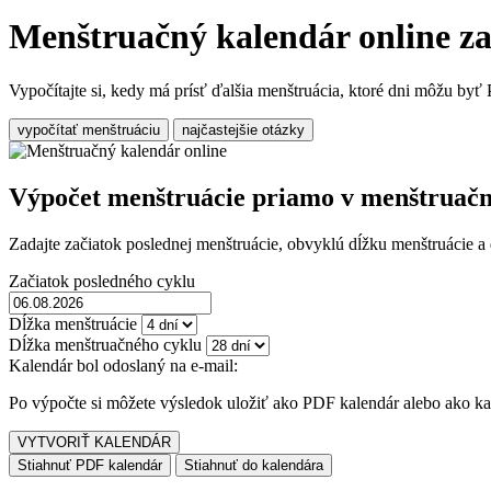
Menštruačný kalendár online 
Vypočítajte si, kedy má prísť ďalšia menštruácia, ktoré dni môžu byť
vypočítať menštruáciu
najčastejšie otázky
Výpočet menštruácie priamo v menštruač
Zadajte začiatok poslednej menštruácie, obvyklú dĺžku menštruácie a
Začiatok posledného cyklu
Dĺžka menštruácie
Dĺžka menštruačného cyklu
Kalendár bol odoslaný na e-mail:
Po výpočte si môžete výsledok uložiť ako PDF kalendár alebo ako k
VYTVORIŤ KALENDÁR
Stiahnuť PDF kalendár
Stiahnuť do kalendára