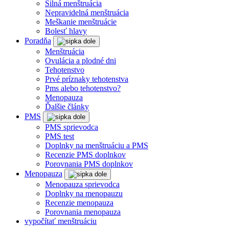
Silná menštruácia
Nepravidelná menštruácia
Meškanie menštruácie
Bolesť hlavy
Poradňa
Menštruácia
Ovulácia a plodné dni
Tehotenstvo
Prvé príznaky tehotenstva
Pms alebo tehotenstvo?
Menopauza
Ďalšie články
PMS
PMS sprievodca
PMS test
Doplnky na menštruáciu a PMS
Recenzie PMS doplnkov
Porovnania PMS doplnkov
Menopauza
Menopauza sprievodca
Doplnky na menopauzu
Recenzie menopauza
Porovnania menopauza
vypočítať menštruáciu