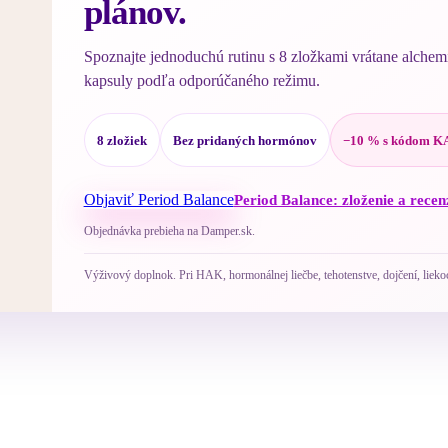
plánov.
Spoznajte jednoduchú rutinu s 8 zložkami vrátane alchemi
kapsuly podľa odporúčaného režimu.
8 zložiek
Bez pridaných hormónov
−10 % s kódom 
Objaviť Period Balance
Period Balance: zloženie a recen
Objednávka prebieha na Damper.sk.
Výživový doplnok. Pri HAK, hormonálnej liečbe, tehotenstve, dojčení, lieko