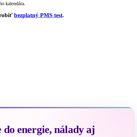
ho kalendára.
urobiť
bezplatný PMS test
.
do energie, nálady aj