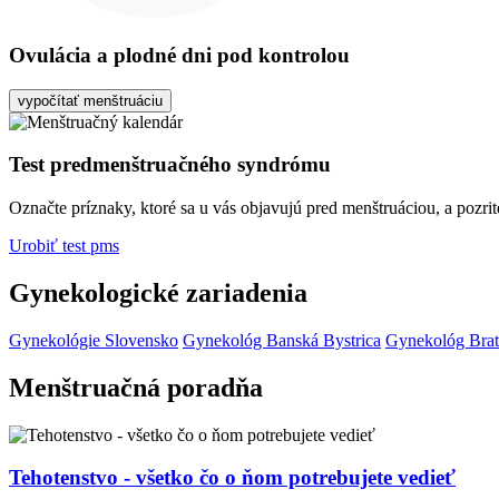
Ovulácia a plodné dni pod kontrolou
vypočítať menštruáciu
Test predmenštruačného syndrómu
Označte príznaky, ktoré sa u vás objavujú pred menštruáciou, a pozri
Urobiť test pms
Gynekologické zariadenia
Gynekológie Slovensko
Gynekológ Banská Bystrica
Gynekológ Brat
Menštruačná poradňa
Tehotenstvo - všetko čo o ňom potrebujete vedieť