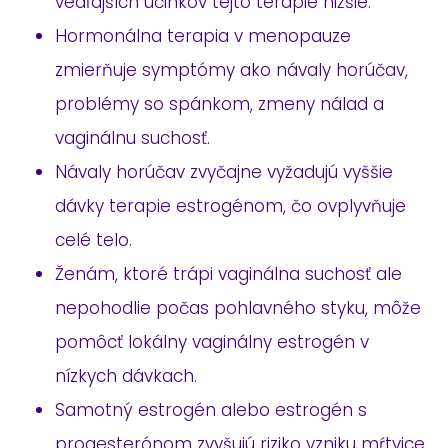
vedľajších účinkov tejto terapie nižšie.
Hormonálna terapia v menopauze
zmierňuje symptómy ako návaly horúčav,
problémy so spánkom, zmeny nálad a
vaginálnu suchosť.
Návaly horúčav zvyčajne vyžadujú vyššie
dávky terapie estrogénom, čo ovplyvňuje
celé telo.
Ženám, ktoré trápi vaginálna suchosť ale
nepohodlie počas pohlavného styku, môže
pomôcť lokálny vaginálny estrogén v
nízkych dávkach.
Samotný estrogén alebo estrogén s
progesterónom zvyšujú riziko vzniku mŕtvice