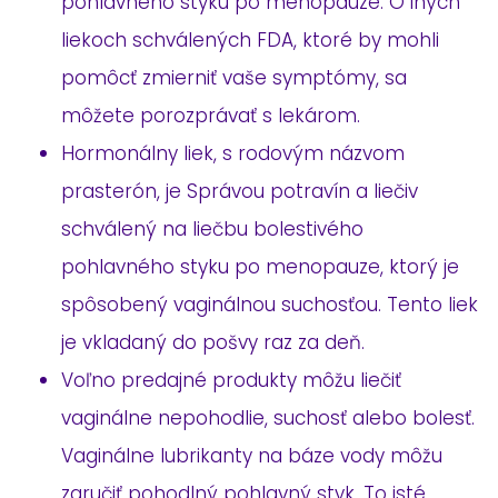
pohlavného styku po menopauze. O iných
liekoch schválených FDA, ktoré by mohli
pomôcť zmierniť vaše symptómy, sa
môžete porozprávať s lekárom.
Hormonálny liek, s rodovým názvom
prasterón, je Správou potravín a liečiv
schválený na liečbu bolestivého
pohlavného styku po menopauze, ktorý je
spôsobený vaginálnou suchosťou. Tento liek
je vkladaný do pošvy raz za deň.
Voľno predajné produkty môžu liečiť
vaginálne nepohodlie, suchosť alebo bolesť.
Vaginálne lubrikanty na báze vody môžu
zaručiť pohodlný pohlavný styk. To isté