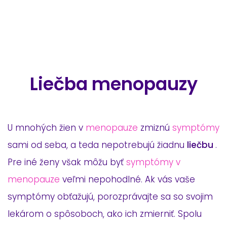
Liečba menopauzy
U mnohých žien v
menopauze
zmiznú
symptómy
sami od seba, a teda nepotrebujú žiadnu
liečbu
.
Pre iné ženy však môžu byť
symptómy v
menopauze
veľmi nepohodlné. Ak vás vaše
symptómy obťažujú, porozprávajte sa so svojim
lekárom o spôsoboch, ako ich zmierniť. Spolu